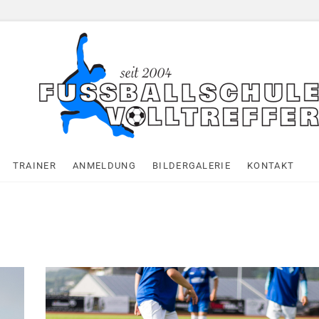
 Volltreffer
TRAINER
ANMELDUNG
BILDERGALERIE
KONTAKT